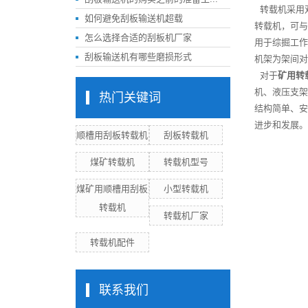
转载机采用双链
如何避免刮板输送机超载
转载机，可与
怎么选择合适的刮板机厂家
用于综掘工作
刮板输送机有哪些磨损形式
机架为架间对
对于
矿用转
机、液压支架
热门关键词
结构简单、安
进步和发展。
顺槽用刮板转载机
刮板转载机
煤矿转载机
转载机型号
煤矿用顺槽用刮板
小型转载机
转载机
转载机厂家
转载机配件
联系我们