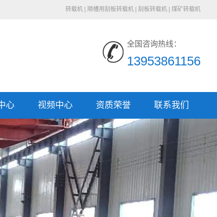
转载机
|
顺槽用刮板转载机
|
刮板转载机
|
煤矿转载机
全国咨询热线：
13953861156
中心
视频中心
资质荣誉
联系我们