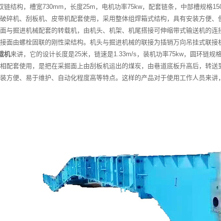
结构，槽宽730mm，长度25m，电机功率75kw，配套链条，中部槽规格1500
破碎机、刮板机、皮带机配套使用，采用整体组焊箱式结构，具有安装方便、便于
面与掘进机械配套的转载机，由机头、机架、机尾搭接可伸缩带式输送机的连
接面由螺栓固联的刚性梁结构。机头与掘进机械的联接为插销万向吊挂式联接
载机
来讲，它的设计长度是25米，链速是1.33m/s，装机功率75kw，圆环链
相配套使用，是把在采掘面上由刮板机运出的煤炭，由巷道底板升高后，转送
装方便、易于维护、自动化程度高等特点。这样的产品对于使用工作人员来讲