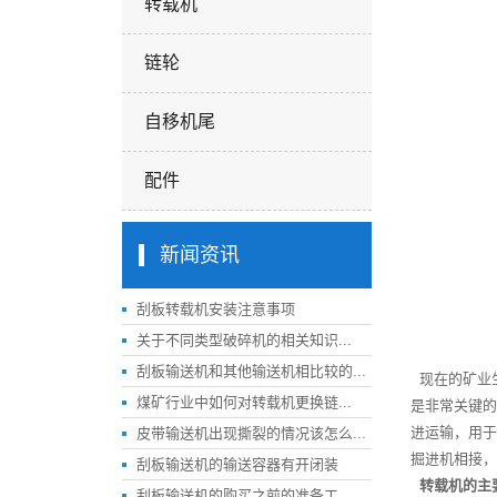
转载机
链轮
自移机尾
配件
新闻资讯
刮板转载机安装注意事项
关于不同类型破碎机的相关知识...
刮板输送机和其他输送机相比较的...
现在的矿业
煤矿行业中如何对转载机更换链...
是非常关键的
进运输，用于
皮带输送机出现撕裂的情况该怎么...
掘进机相接，
刮板输送机的输送容器有开闭装
转载机的主
刮板输送机的购买之前的准备工...