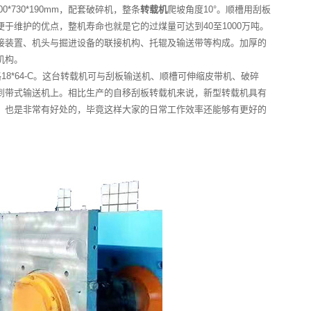
*730*190mm，配套破碎机，整条
转载机
爬坡角度10°。顺槽用刮板
维护的优点，整机寿命也就是它的过煤量可达到40至1000万吨。
接装置、机头与掘进设备的联接机构、托辊及输送带等构成。加厚的
机构。
规格18*64-C。这台转载机可与刮板输送机、顺槽可伸缩皮带机、破碎
到带式输送机上。相比生产的自移刮板转载机来说，新型转载机具有
，也是非常有好处的，毕竟这样大家的日常工作效率还能够有更好的