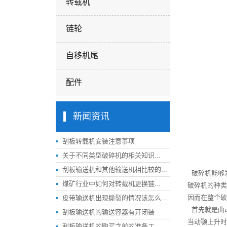
转载机
链轮
自移机尾
配件
新闻资讯
刮板转载机安装注意事项
关于不同类型破碎机的相关知识...
刮板输送机和其他输送机相比较的...
破碎机能够
煤矿行业中如何对转载机更换链...
破碎机的种类
因而在整个破
皮带输送机出现撕裂的情况该怎么...
首先就是曲
刮板输送机的输送容器有开闭装
当动颚上升时
刮板输送机的购买之前的准备工...